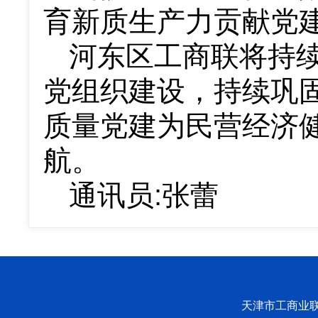
育新质生产力贡献党
河东区工商联将持
党组织建设，持续巩
质量党建为民营经济
航。
通讯员:张蕾
天津市工商业联