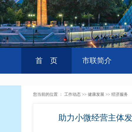
首 页
市联简介
您当前的位置 ：
工作动态
>>
健康发展
>>
经济服务
助力小微经营主体发